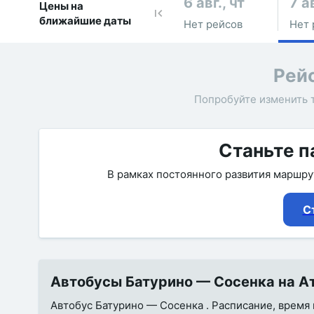
6 авг., чт
7 ав
Цены на
ближайшие даты
Нет рейсов
Нет 
Рей
Попробуйте изменить 
Станьте п
В рамках постоянного развития маршр
С
Автобусы Батурино — Сосенка на Ат
Автобус Батурино — Сосенка . Расписание, время в