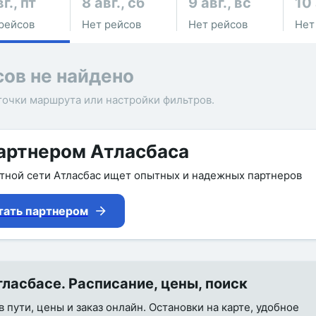
г., пт
8 авг., сб
9 авг., вс
10 
рейсов
Нет рейсов
Нет рейсов
Нет
сов не найдено
точки маршрута или настройки фильтров.
артнером Атласбаса
утной сети Атласбас ищет опытных и надежных партнеров
тать партнером
ласбасе. Расписание, цены, поиск
 пути, цены и заказ онлайн. Остановки на карте, удобное