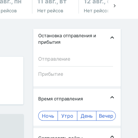
авг., пн
11 авг., вт
12 авг., ср
13
 рейсов
Нет рейсов
Нет рейсов
Не
Остановка отправления и
прибытия
Время отправления
Ночь
Утро
День
Вечер