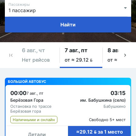
Пассажиры
Найти
6 авг., чт
7 авг., пт
8 авг., сб
Нет рейсов
от ≈ 29.12 
от ≈ 29.12 
БОЛЬШОЙ АВТОБУС
00:00
03:15
7 авг., пт
Берёзовая Гора
им. Бабушкина (село)
Остановка по трассе
Бабушкино
Берёзовая гора
Наличными и онлайн
Свободно 5+ мест
≈29.12  за 1 место
Детали