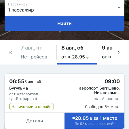
Пассажиры
Найти
7 авг., пт
8 авг., сб
9 авг., вс
Нет рейсов
от ≈ 28.95 
от ≈ 28.95 
06:55
09:00
8 авг., сб
Бугульма
аэропорт Бегишево,
Нижнекамск
ост Автовокзал
(ул.Ягофарова)
ост. Аэропорт
Наличными и онлайн
Свободно 5+ мест
≈28.95  за 1 место
Детали
До 52 мили на ваш счёт