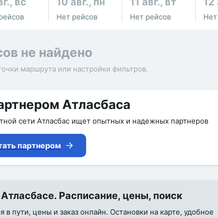
вг., вс
10 авг., пн
11 авг., вт
12 
рейсов
Нет рейсов
Нет рейсов
Нет
сов не найдено
точки маршрута или настройки фильтров.
артнером Атласбаса
утной сети Атласбас ищет опытных и надежных партнеров
тать партнером
Атласбасе. Расписание, цены, поиск
 в пути, цены и заказ онлайн. Остановки на карте, удобное