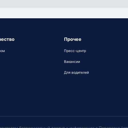
чество
Прочее
ром
Пресс-центр
Вакансии
Для водителей
ователям безвозмездный доступ к информации о Перевозке (ил