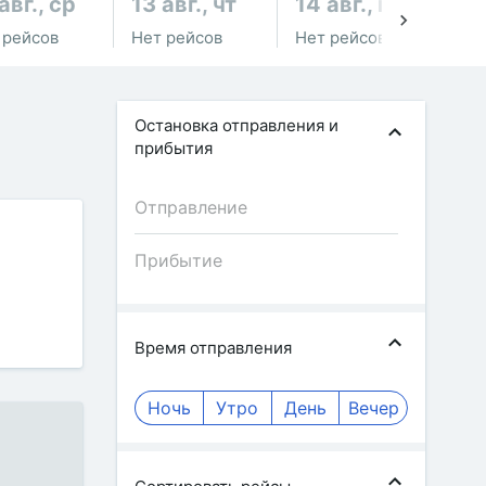
авг., ср
13 авг., чт
14 авг., пт
15
 рейсов
Нет рейсов
Нет рейсов
Не
Остановка отправления и
прибытия
Время отправления
Ночь
Утро
День
Вечер