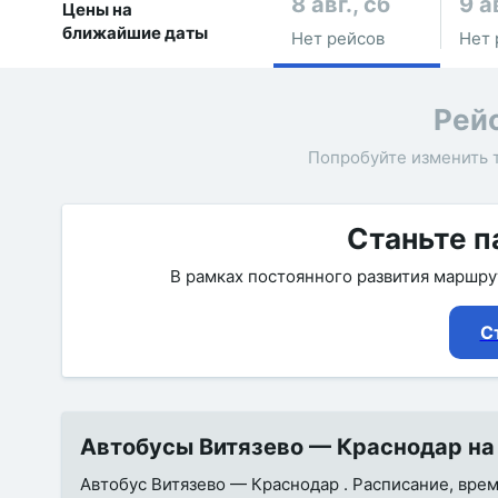
8 авг., сб
9 а
Цены на
ближайшие даты
Нет рейсов
Нет 
Рей
Попробуйте изменить 
Станьте п
В рамках постоянного развития маршр
С
Автобусы Витязево — Краснодар на 
Автобус Витязево — Краснодар . Расписание, время