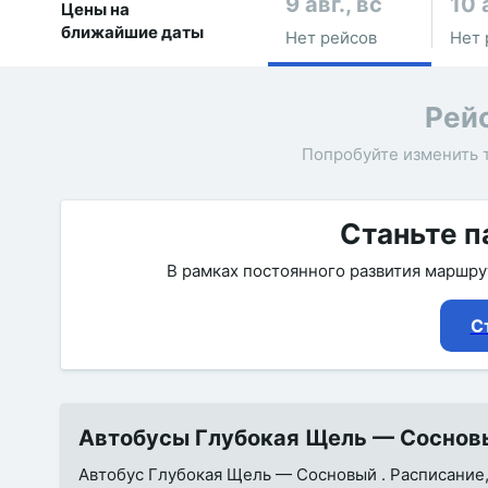
9 авг., вс
10 
Цены на
ближайшие даты
Нет рейсов
Нет 
Рей
Попробуйте изменить 
Станьте п
В рамках постоянного развития маршр
С
Автобусы Глубокая Щель — Сосновый
Автобус Глубокая Щель — Сосновый . Расписание, 