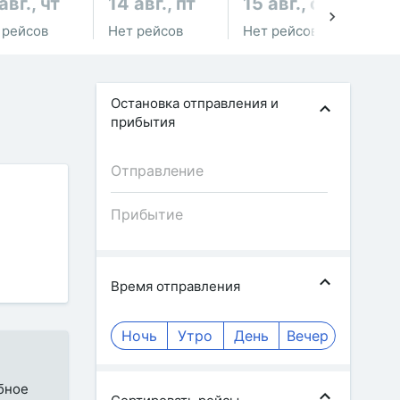
авг., чт
14 авг., пт
15 авг., сб
16
 рейсов
Нет рейсов
Нет рейсов
Не
Остановка отправления и
прибытия
Время отправления
Ночь
Утро
День
Вечер
обное