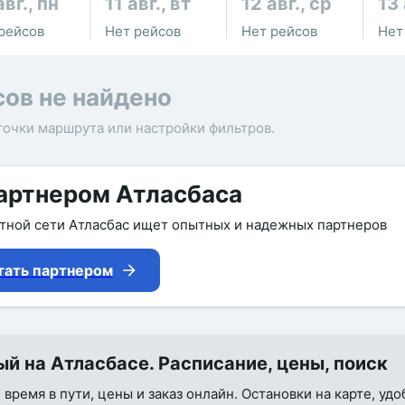
авг., пн
11 авг., вт
12 авг., ср
13 
рейсов
Нет рейсов
Нет рейсов
Нет
сов не найдено
точки маршрута или настройки фильтров.
артнером Атласбаса
утной сети Атласбас ищет опытных и надежных партнеров
тать партнером
 на Атласбасе. Расписание, цены, поиск
время в пути, цены и заказ онлайн. Остановки на карте, уд