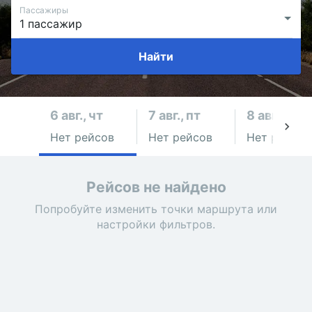
Пассажиры
Найти
6 авг., чт
7 авг., пт
8 авг., сб
Нет рейсов
Нет рейсов
Нет рейсов
Рейсов не найдено
Попробуйте изменить точки маршрута или
настройки фильтров.