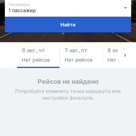
Пассажиры
Найти
6 авг., чт
7 авг., пт
8 авг., сб
Нет рейсов
Нет рейсов
Нет рейсов
Рейсов не найдено
Попробуйте изменить точки маршрута или
настройки фильтров.