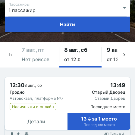
Пассажиры
Найти
7 авг., пт
8 авг., сб
9 авг., вс
Нет рейсов
от 12 
от 12 
12:30
13:49
8 авг., сб
Гродно
Старый Дворец
Автовокзал, платформа №7
Старый Дворец
Наличными и онлайн
Последнее место
13  за 1 место
Детали
Последнее место
ИП Гиль А.А.