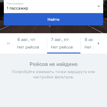
Пассажиры
Найти
6 авг., чт
7 авг., пт
8 авг., сб
Нет рейсов
Нет рейсов
Нет рейсов
Рейсов не найдено
Попробуйте изменить точки маршрута или
настройки фильтров.