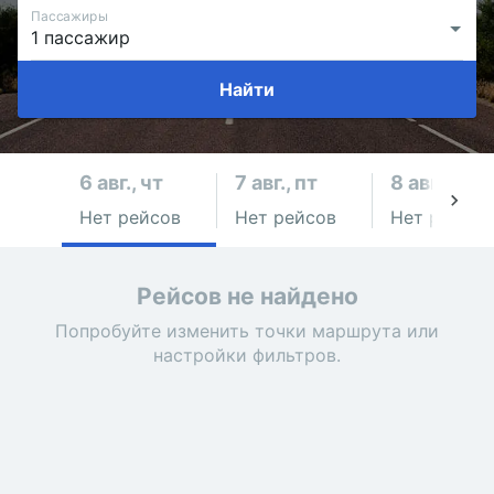
Пассажиры
Найти
6 авг., чт
7 авг., пт
8 авг., сб
Нет рейсов
Нет рейсов
Нет рейсов
Рейсов не найдено
Попробуйте изменить точки маршрута или
настройки фильтров.