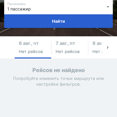
Пассажиры
Найти
6 авг., чт
7 авг., пт
8 авг., сб
Нет рейсов
Нет рейсов
Нет рейсов
Рейсов не найдено
Попробуйте изменить точки маршрута или
настройки фильтров.