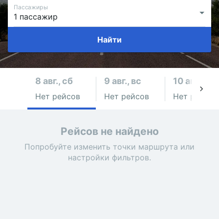
Пассажиры
Найти
8 авг., сб
9 авг., вс
10 авг., пн
Нет рейсов
Нет рейсов
Нет рейсов
Рейсов не найдено
Попробуйте изменить точки маршрута или
настройки фильтров.