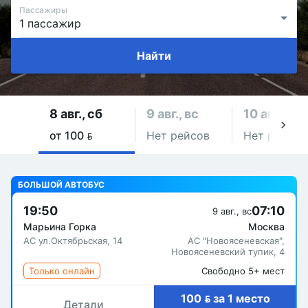
Пассажиры
Найти
8 авг., сб
9 авг., вс
10 авг., пн
от 100 
Нет рейсов
Нет рейсов
БОЛЬШОЙ АВТОБУС
19:50
07:10
9 авг., вс
Марьина Горка
Москва
АС ул.Октябрьская, 14
АС "Новоясеневская",
Новоясеневский тупик, 4
Только онлайн
Свободно 5+ мест
100  за 1 место
Детали