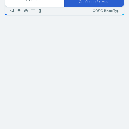
Свободно 5+ мест
СОДО ВизитТур