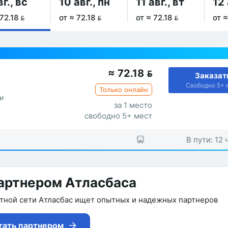
вг., вс
10 авг., пн
11 авг., вт
12 
72.18 
от ≈ 72.18 
от ≈ 72.18 
от ≈
≈
72.18

Заказат
Свободно 5+ 
Только онлайн
и
за 1 место
свободно 5+ мест
В пути: 12 
артнером Атласбаса
утной сети Атласбас ищет опытных и надежных партнеров
тать партнером