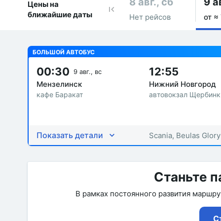
8 авг., сб
9 а
Цены на
ближайшие даты
Нет рейсов
от ≈ 
БОЛЬШОЙ АВТОБУС
00:30
12:55
9 авг., вс
Мензелинск
Нижний Новгород
кафе Баракат
автовокзал Щербинк
Показать детали
Scania, Beulas Glory
Станьте п
В рамках постоянного развития маршр
С