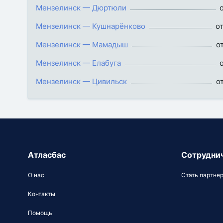
Мензелинск — Дюртюли
Мензелинск — Кушнарёнково
о
Мензелинск — Мамадыш
о
Мензелинск — Елабуга
Мензелинск — Цивильск
о
Атласбас
Сотрудни
О нас
Стать партне
Контакты
Помощь