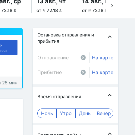
авг., ср
13 авг., чт
14 авг., пт
15
 72.18 
от ≈ 72.18 
от ≈ 72.18 
от 
Остановка отправления и
прибытия
ь
мест
На карте
На карте
ч 25 мин
Время отправления
Ночь
Утро
День
Вечер