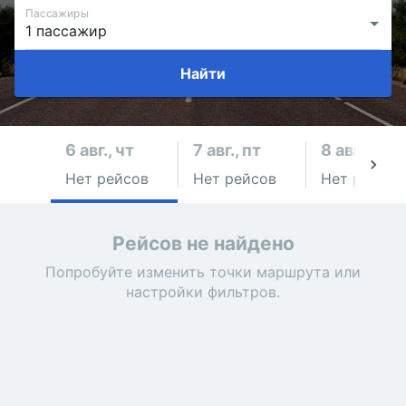
Пассажиры
Найти
6 авг., чт
7 авг., пт
8 авг., сб
Нет рейсов
Нет рейсов
Нет рейсов
Рейсов не найдено
Попробуйте изменить точки маршрута или
настройки фильтров.