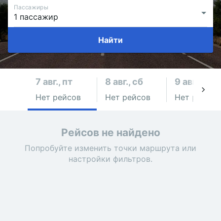
Пассажиры
Найти
7 авг., пт
8 авг., сб
9 авг., вс
Нет рейсов
Нет рейсов
Нет рейсов
Рейсов не найдено
Попробуйте изменить точки маршрута или
настройки фильтров.