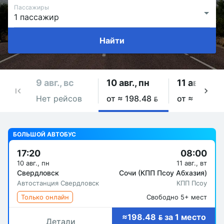
Пассажиры
Найти
9 авг., вс
10 авг., пн
11 авг., вт
Нет рейсов
от ≈ 198.48 
от ≈ 198.48
БОЛЬШОЙ АВТОБУС
17:20
08:00
10 авг., пн
11 авг., вт
Свердловск
Сочи (КПП Псоу Абхазия)
Автостанция Свердловск
КПП Псоу
Только онлайн
Свободно 5+ мест
≈198.48  за 1 место
Детали