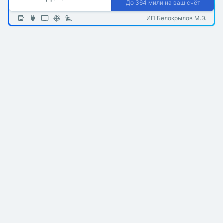
До 364 мили на ваш счёт
ИП Белокрылов М.Э.