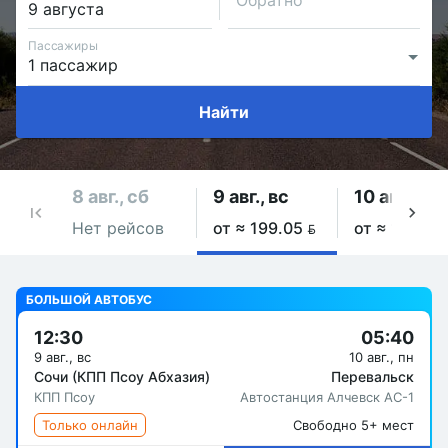
Обратно
Пассажиры
Найти
8 авг., сб
9 авг., вс
10 авг., пн
Нет рейсов
от ≈ 199.05 
от ≈ 199.05
БОЛЬШОЙ АВТОБУС
12:30
05:40
9 авг., вс
10 авг., пн
Сочи (КПП Псоу Абхазия)
Перевальск
КПП Псоу
Автостанция Алчевск АС-1
Только онлайн
Свободно 5+ мест