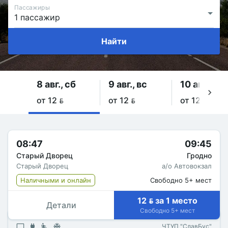
Пассажиры
Найти
8 авг., сб
9 авг., вс
10 авг., пн
от 12 
от 12 
от 12 
08:47
09:45
Старый Дворец
Гродно
Старый Дворец
а/о Автовокзал
Наличными и онлайн
Свободно 5+ мест
12  за 1 место
Детали
Свободно 5+ мест
ЧТУП "СлавБус"