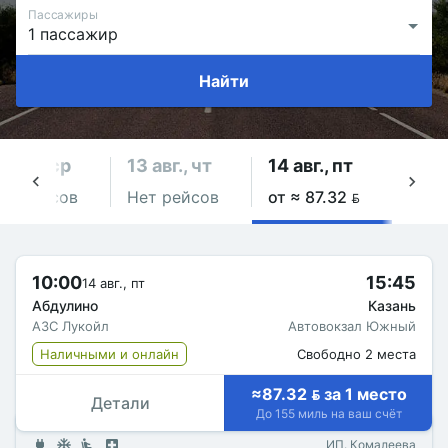
Пассажиры
Найти
2 авг., ср
13 авг., чт
14 авг., пт
15 а
ет рейсов
Нет рейсов
от ≈ 87.32 
Нет 
10:00
15:45
14 авг., пт
Абдулино
Казань
АЗС Лукойл
Автовокзал Южный
Наличными и онлайн
Свободно 2 места
≈87.32  за 1 место
Детали
До 155 миль на ваш счёт
ИП. Комалеева