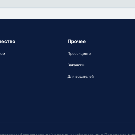
чество
Прочее
ром
Пресс-центр
Вакансии
Для водителей
ователям безвозмездный доступ к информации о Перевозке (ил