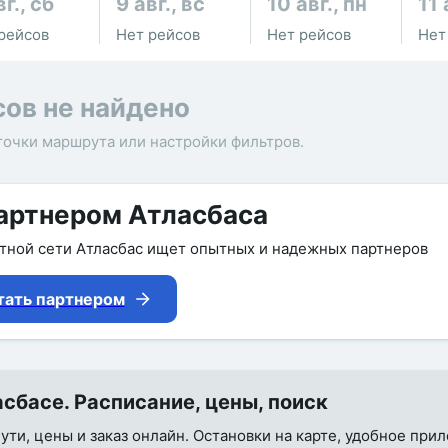
вг., сб
9 авг., вс
10 авг., пн
11 
рейсов
Нет рейсов
Нет рейсов
Нет
сов не найдено
точки маршрута или настройки фильтров.
артнером Атласбаса
утной сети Атласбас ищет опытных и надежных партнеров
тать партнером
басе. Расписание, цены, поиск
ути, цены и заказ онлайн. Остановки на карте, удобное при