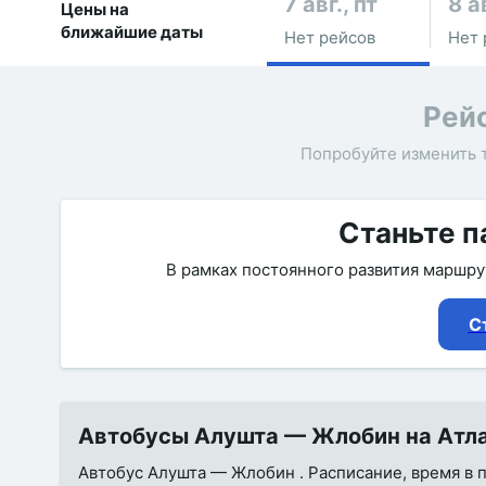
7 авг., пт
8 а
Цены на
ближайшие даты
Нет рейсов
Нет 
Рей
Попробуйте изменить 
Станьте п
В рамках постоянного развития маршр
С
Автобусы Алушта — Жлобин на Атлас
Автобус Алушта — Жлобин . Расписание, время в п