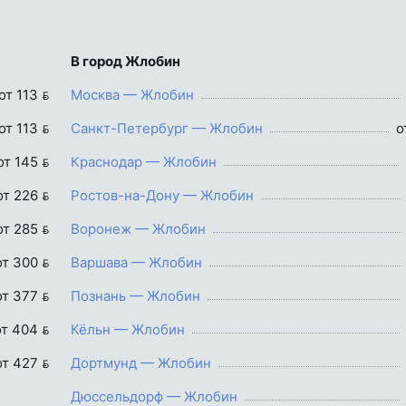
В город Жлобин
от 113 
Москва — Жлобин
от 113 
Санкт-Петербург — Жлобин
о
от 145 
Краснодар — Жлобин
от 226 
Ростов-на-Дону — Жлобин
от 285 
Воронеж — Жлобин
от 300 
Варшава — Жлобин
от 377 
Познань — Жлобин
от 404 
Кёльн — Жлобин
от 427 
Дортмунд — Жлобин
Дюссельдорф — Жлобин