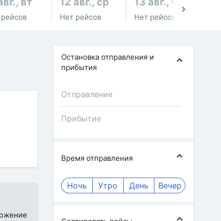
авг., вт
12 авг., ср
13 авг., чт
14
 рейсов
Нет рейсов
Нет рейсов
Не
Остановка отправления и
прибытия
Время отправления
Ночь
Утро
День
Вечер
ложение