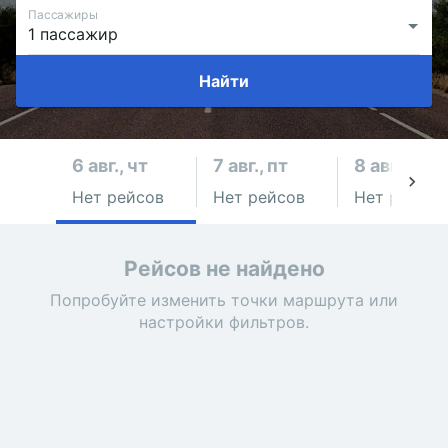
Пассажиры
Найти
6 авг., чт
7 авг., пт
8 авг., сб
Нет рейсов
Нет рейсов
Нет рейсов
Рейсов не найдено
Попробуйте изменить точки маршрута или
настройки фильтров.