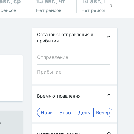
авг., ср
13 авг., чт
14 авг., пт
15
 рейсов
Нет рейсов
Нет рейсов
Не
Остановка отправления и
прибытия
Время отправления
Ночь
Утро
День
Вечер
,