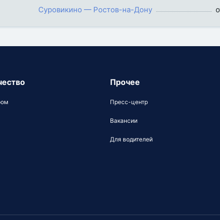
Суровикино — Ростов-на-Дону
о
чество
Прочее
ром
Пресс-центр
Вакансии
Для водителей