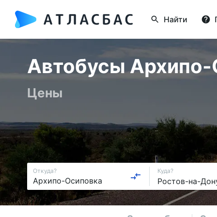
Найти
Автобусы Архипо-О
Цены
Откуда?
Куда?