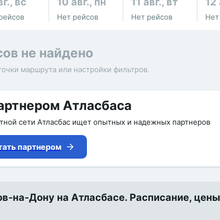
вг., вс
10 авг., пн
11 авг., вт
12 
рейсов
Нет рейсов
Нет рейсов
Нет
сов не найдено
точки маршрута или настройки фильтров.
артнером Атласбаса
утной сети Атласбас ищет опытных и надежных партнеров
тать партнером
-на-Дону на Атласбасе. Расписание, цены