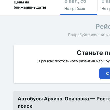
8 авг., сб
9 а
Цены на
ближайшие даты
Нет рейсов
Нет 
Рей
Попробуйте изменить 
Станьте п
В рамках постоянного развития маршр
С
Автобусы Архипо-Осиповка — Ростов
поиск