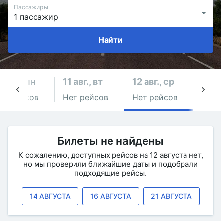
Пассажиры
Найти
0 авг., пн
11 авг., вт
12 авг., ср
13 ав
ет рейсов
Нет рейсов
Нет рейсов
Нет 
Билеты не найдены
К сожалению, доступных рейсов на 12 августа нет,
но мы проверили ближайшие даты и подобрали
подходящие рейсы.
14 АВГУСТА
16 АВГУСТА
21 АВГУСТА