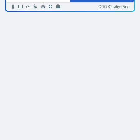
ООО ЮнибусБел