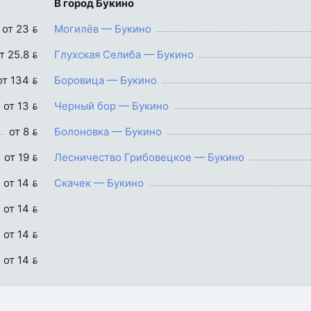
В город Букино
от 23 
Могилёв — Букино
т 25.8 
Глухская Селиба — Букино
от 134 
Боровица — Букино
от 13 
Черный бор — Букино
от 8 
Болоновка — Букино
от 19 
Лесничество Грибовецкое — Букино
от 14 
Скачек — Букино
от 14 
от 14 
от 14 