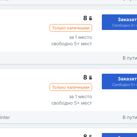
8

Заказат
Свободно 5+ 
Только наличными
за 1 место
свободно 5+ мест
В пути
8

Заказат
Свободно 5+ 
Только наличными
за 1 место
свободно 5+ мест
inter
В пути
8
