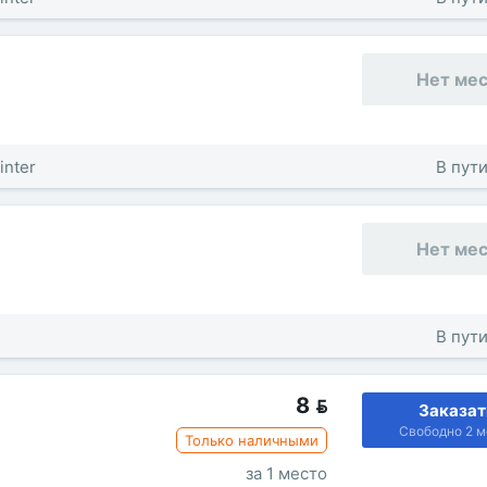
Нет ме
inter
В пути
Нет ме
В пути
8

Заказат
Свободно 2 м
Только наличными
за 1 место