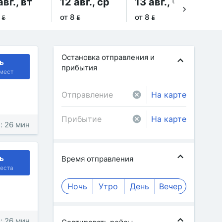
авг., вт
12 авг., ср
13 авг., чт
14
 
от 8 
от 8 
от 
Остановка отправления и
ь
прибытия
мест
На карте
На карте
: 26 мин
ь
Время отправления
еста
Ночь
Утро
День
Вечер
: 26 мин