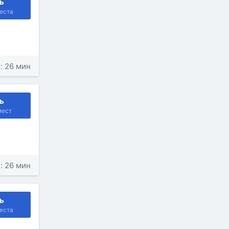
ь
еста
: 26 мин
ь
мест
: 26 мин
ь
еста