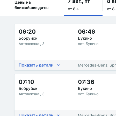
7 авг., пт
8 а
Цены на
ближайшие даты
от 8 
от 8 
06:20
06:46
Бобруйск
Букино
Автовокзал , 3
ост. Букино
Показать детали
Mercedes-Benz, Spr
07:10
07:36
Бобруйск
Букино
Автовокзал , 3
ост. Букино
Показать детали
Mercedes-Benz, Spr