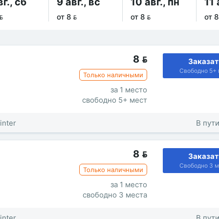
вг., сб
9 авг., вс
10 авг., пн
11 

от 8 
от 8 
от 8
8

Заказат
Свободно 5+ 
Только наличными
за 1 место
свободно 5+ мест
inter
В пути
8

Заказат
Свободно 3 м
Только наличными
за 1 место
свободно 3 места
inter
В пути