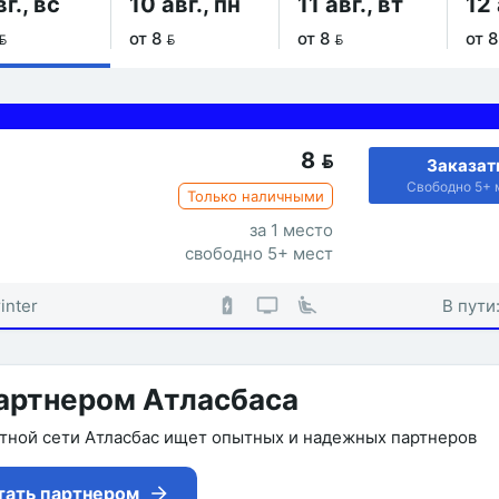
вг., вс
10 авг., пн
11 авг., вт
12 

от 8 
от 8 
от 8
8

Заказат
Свободно 5+ 
Только наличными
за 1 место
свободно 5+ мест
inter
В пути
артнером Атласбаса
утной сети Атласбас ищет опытных и надежных партнеров
тать партнером