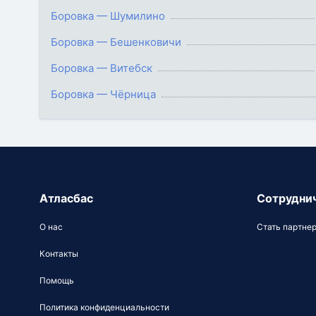
Боровка — Шумилино
Боровка — Бешенковичи
Боровка — Витебск
Боровка — Чёрница
Атласбас
Сотрудни
О нас
Стать партне
Контакты
Помощь
Политика конфиденциальности