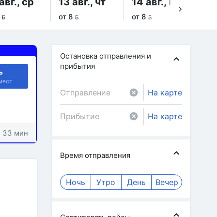
авг., ср
13 авг., чт
14 авг., пт
15
 
от 8 
от 8 
от 
Остановка отправления и
прибытия
ь
мест
На карте
На карте
: 33 мин
Время отправления
Ночь
Утро
День
Вечер