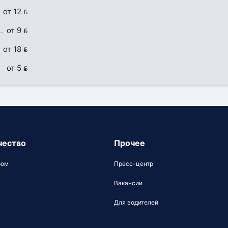
от 12 
от 9 
от 18 
от 5 
чество
Прочее
ром
Пресс-центр
Вакансии
Для водителей