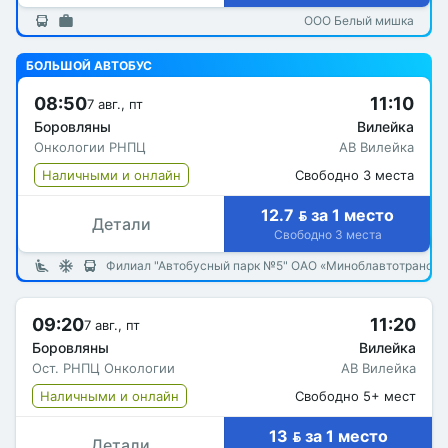
ООО Белый мишка
БОЛЬШОЙ АВТОБУС
08:50
11:10
7 авг., пт
Боровляны
Вилейка
Онкологии РНПЦ
АВ Вилейка
Наличными и онлайн
Свободно 3 места
12.7  за 1 место
Детали
Свободно 3 места
Филиал "Автобусный парк №5" ОАО «Миноблавтотранс»
09:20
11:20
7 авг., пт
Боровляны
Вилейка
Ост. РНПЦ Онкологии
АВ Вилейка
Наличными и онлайн
Свободно 5+ мест
13  за 1 место
Детали