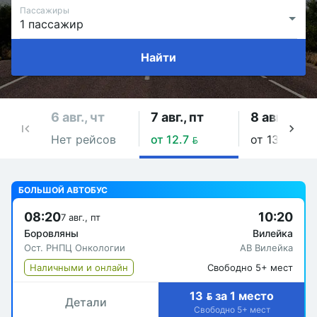
Пассажиры
Найти
6 авг., чт
7 авг., пт
8 авг., сб
Нет рейсов
от 12.7 
от 13 
БОЛЬШОЙ АВТОБУС
08:20
10:20
7 авг., пт
Боровляны
Вилейка
Ост. РНПЦ Онкологии
АВ Вилейка
Наличными и онлайн
Свободно 5+ мест
13  за 1 место
Детали
Свободно 5+ мест