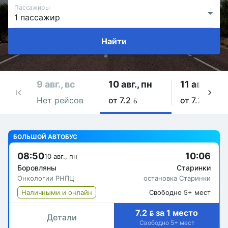
Пассажиры
Найти
9 авг., вс
10 авг., пн
11 авг., вт
Нет рейсов
от 7.2 
от 7.2 
БОЛЬШОЙ АВТОБУС
08:50
10:06
10 авг., пн
Боровляны
Старинки
Онкологии РНПЦ
остановка Старинки
Наличными и онлайн
Свободно 5+ мест
7.2  за 1 место
Детали
Свободно 5+ мест