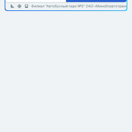
Филиал "Автобусный парк №5" ОАО «Миноблавтотранс»