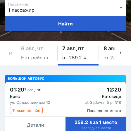
Пассажиры
Найти
6 авг., чт
7 авг., пт
8 авг., сб
Нет рейсов
от 259.2 
от 243 
БОЛЬШОЙ АВТОБУС
01:20
12:20
7 авг., пт
Брест
Катовице
ул. Орджоникидзе 12
ul. Sądowa, 5 pl.№8
Только онлайн
Последнее место
259.2  за 1 место
Детали
Последнее место