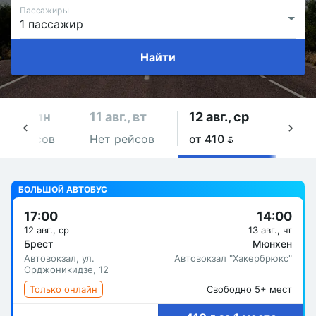
Пассажиры
Найти
0 авг., пн
11 авг., вт
12 авг., ср
13 ав
ет рейсов
Нет рейсов
от 410 
Нет 
БОЛЬШОЙ АВТОБУС
17:00
14:00
12 авг., ср
13 авг., чт
Брест
Мюнхен
Автовокзал, ул.
Автовокзал "Хакербрюкс"
Орджоникидзе, 12
Только онлайн
Свободно 5+ мест