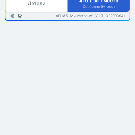
410  за 1 место
Детали
Свободно 5+ мест
АП №5 "Минсктранс" (УНП 102299394)