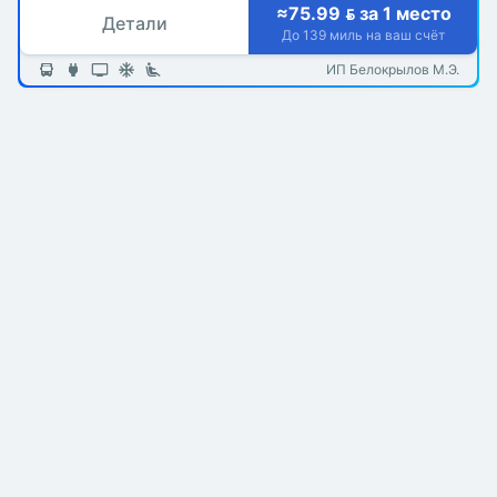
≈75.99  за 1 место
Детали
До 139 миль на ваш счёт
ИП Белокрылов М.Э.