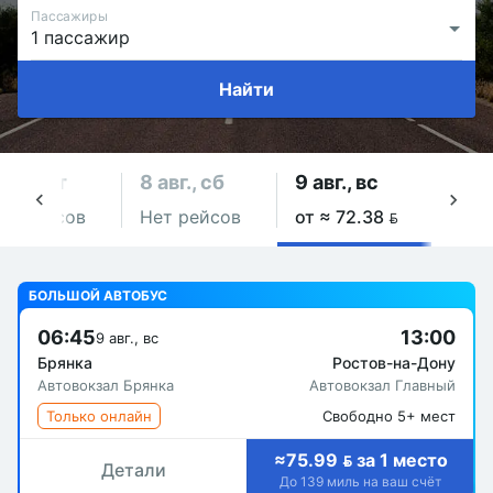
Пассажиры
Найти
 авг., пт
8 авг., сб
9 авг., вс
10 а
ет рейсов
Нет рейсов
от ≈ 72.38 
от ≈
БОЛЬШОЙ АВТОБУС
06:45
13:00
9 авг., вс
Брянка
Ростов-на-Дону
Автовокзал Брянка
Автовокзал Главный
Только онлайн
Свободно 5+ мест
≈75.99  за 1 место
Детали
До 139 миль на ваш счёт