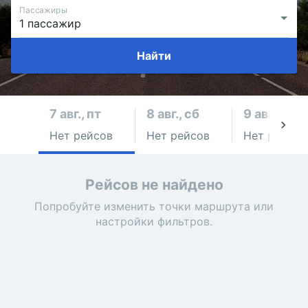
Пассажиры
Найти
7 авг., пт
8 авг., сб
9 авг., вс
Нет рейсов
Нет рейсов
Нет рейсов
Рейсов не найдено
Попробуйте изменить точки маршрута или
настройки фильтров.