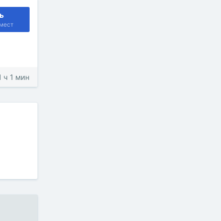
ь
мест
1 ч 1 мин