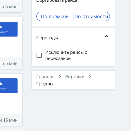
Сортировать рейсы
1 ч 5 мин
По времени
По стоимости
ь
мест
Пересадка
Исключить рейсы с
пересадкой
1 ч 5 мин
Главная
Верейки
ь
Гродно
еста
 ч 15 мин