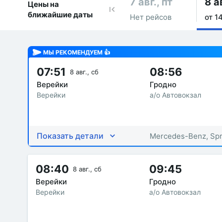
7 авг., пт
8 а
Цены на
ближайшие даты
Нет рейсов
от 14
МЫ РЕКОМЕНДУЕМ 👍
07:51
08:56
8 авг., сб
Верейки
Гродно
Верейки
а/о Автовокзал
Показать детали
Mercedes-Benz, Spr
08:40
09:45
8 авг., сб
Верейки
Гродно
Верейки
а/о Автовокзал