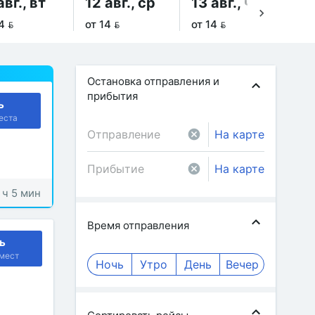
авг., вт
12 авг., ср
13 авг., чт
14
4 
от 14 
от 14 
от 
Остановка отправления и
прибытия
ь
еста
На карте
На карте
1 ч 5 мин
Время отправления
ь
мест
Ночь
Утро
День
Вечер