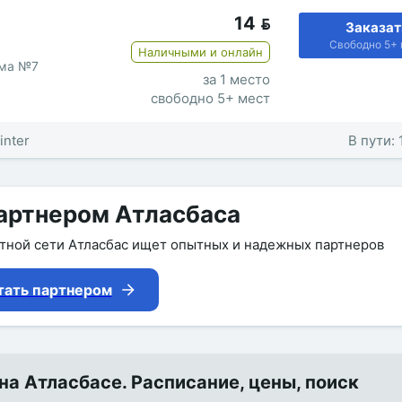
14

Заказат
Свободно 5+ 
Наличными и онлайн
рма №7
за 1 место
свободно 5+ мест
inter
В пути: 
артнером Атласбаса
утной сети Атласбас ищет опытных и надежных партнеров
тать партнером
на Атласбасе. Расписание, цены, поиск