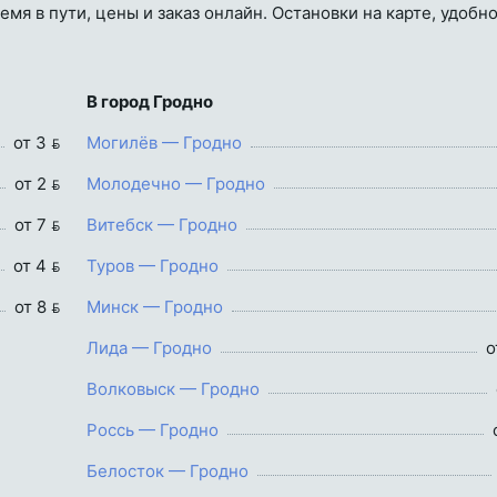
емя в пути, цены и заказ онлайн. Остановки на карте, удобн
В город Гродно
от 3 
Могилёв — Гродно
от 2 
Молодечно — Гродно
от 7 
Витебск — Гродно
от 4 
Туров — Гродно
от 8 
Минск — Гродно
Лида — Гродно
о
Волковыск — Гродно
Россь — Гродно
Белосток — Гродно