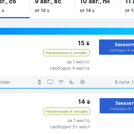
вг., сб
9 авг., вс
10 авг., пн
11 
 
от 14 
от 14 
от 1
15

Заказат
Свободно 4 м
Наличными и онлайн
за 1 место
свободно 4 места
inter
В пути: 
14

Заказат
Свободно 5+ 
Наличными и онлайн
за 1 место
свободно 5+ мест