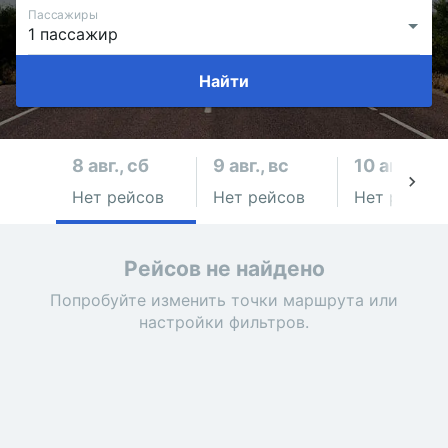
Пассажиры
Найти
8 авг., сб
9 авг., вс
10 авг., пн
Нет рейсов
Нет рейсов
Нет рейсов
Рейсов не найдено
Попробуйте изменить точки маршрута или
настройки фильтров.