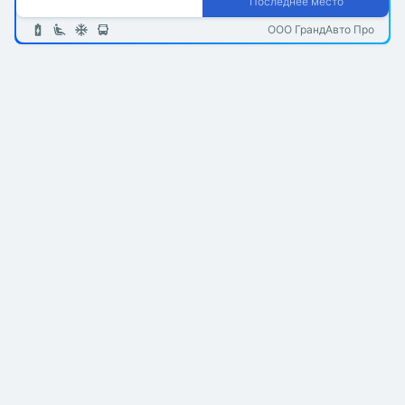
Последнее место
ООО ГрандАвто Про