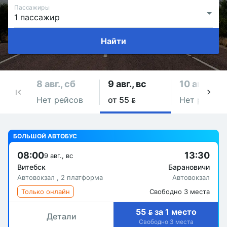
Пассажиры
Найти
8 авг., сб
9 авг., вс
10 авг., пн
Нет рейсов
от 55 
Нет рейсов
БОЛЬШОЙ АВТОБУС
08:00
13:30
9 авг., вс
Витебск
Барановичи
Автовокзал , 2 платформа
Автовокзал
Только онлайн
Свободно 3 места
55  за 1 место
Детали
Свободно 3 места