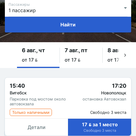
Пассажиры
Найти
6 авг., чт
7 авг., пт
8 авг., сб
от 17 
от 17 
от 17 
15:40
17:20
Витебск
Новополоцк
Парковка под мостом около
остановка Автовокзал
автовокзала
Только наличными
Свободно 3 места
17  за 1 место
Детали
Свободно 3 места