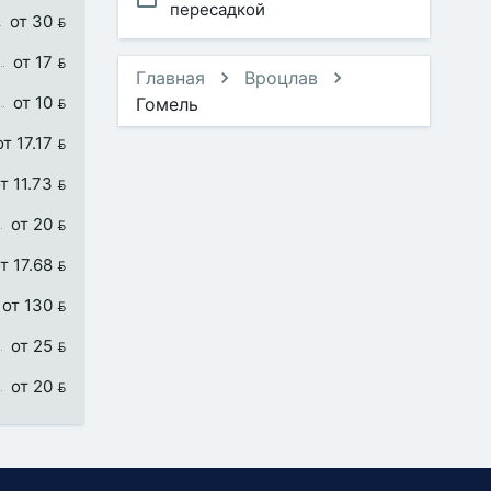
пересадкой
от 30 
от 17 
Главная
Вроцлав
от 10 
Гомель
от 17.17 
т 11.73 
от 20 
т 17.68 
от 130 
от 25 
от 20 