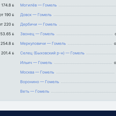
 174.8 
Могилёв — Гомель
от 190 
Довск — Гомель
от 220 
Дербичи — Гомель
253.65 
Звонец — Гомель
 254.8 
Меркуловичи — Гомель
о
 201.4 
Селец (Быховский р-н) — Гомель
Ильич — Гомель
о
Москва — Гомель
Воронино — Гомель
Веть — Гомель