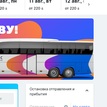
авг., пн
11 авг., вт
12 авг., ср
13
20 
от 220 
от 220 
от 
Остановка отправления и
прибытия
т
На карте