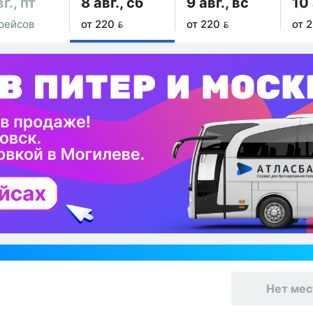
г., пт
8 авг., сб
9 авг., вс
10 
рейсов
от 220 
от 220 
от 2
Нет мес