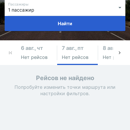
Пассажиры
Найти
6 авг., чт
7 авг., пт
8 авг., сб
Нет рейсов
Нет рейсов
Нет рейсов
Рейсов не найдено
Попробуйте изменить точки маршрута или
настройки фильтров.