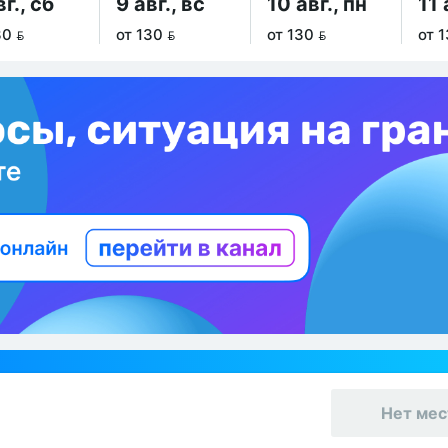
вг., сб
9 авг., вс
10 авг., пн
11 
30 
от 130 
от 130 
от 1
Нет мес