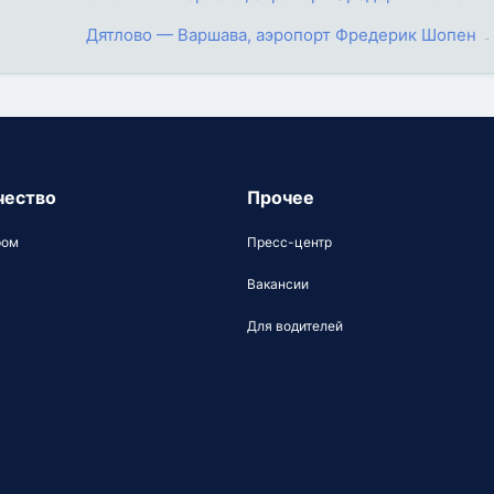
Дятлово — Варшава, аэропорт Фредерик Шопен
чество
Прочее
ром
Пресс-центр
Вакансии
Для водителей