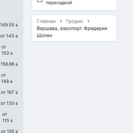
пересадкой
Главная
Гродно
 149.55 
Варшава, аэропорт Фредерик
Шопен
от 143 
от
153 
 156.86 
от
148 
от 167 
от 130 
от
115 
от 155 