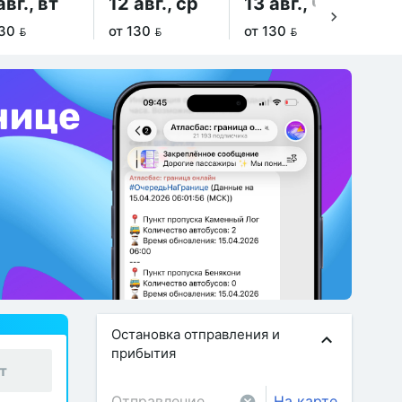
авг., вт
12 авг., ср
13 авг., чт
14
30 
от 130 
от 130 
от 
Остановка отправления и
прибытия
т
На карте