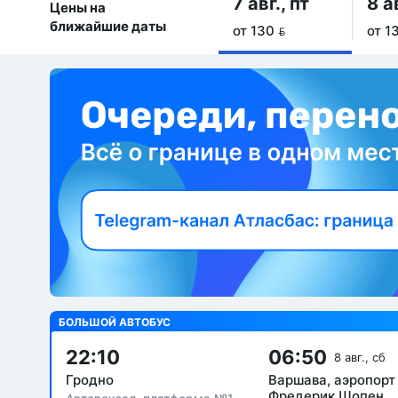
7 авг., пт
8 а
Цены на
ближайшие даты
от 130 
от 1
БОЛЬШОЙ АВТОБУС
22:10
06:50
8 авг., сб
Гродно
Варшава, аэропорт
Фредерик Шопен