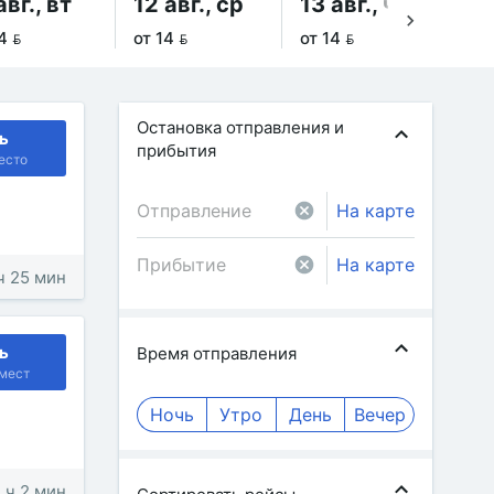
авг., вт
12 авг., ср
13 авг., чт
14
4 
от 14 
от 14 
от 
Остановка отправления и
ь
прибытия
есто
На карте
На карте
 ч 25 мин
ь
Время отправления
мест
Ночь
Утро
День
Вечер
1 ч 2 мин