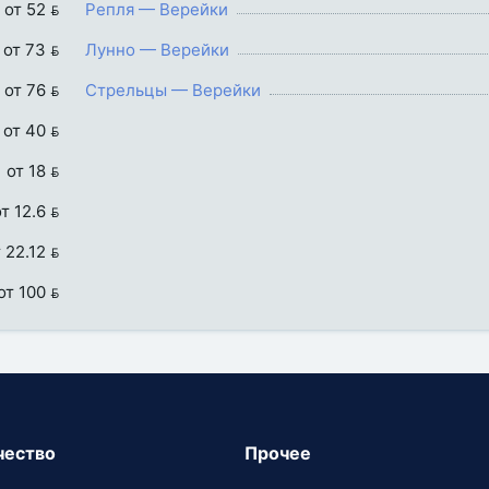
от 52 
Репля — Верейки
от 73 
Лунно — Верейки
от 76 
Стрельцы — Верейки
от 40 
от 18 
т 12.6 
 22.12 
от 100 
чество
Прочее