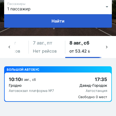
Пассажиры
Найти
 авг., чт
7 авг., пт
8 авг., сб
9 авг
ет рейсов
Нет рейсов
от 53.42 
Нет 
БОЛЬШОЙ АВТОБУС
10:10
17:35
8 авг., сб
Гродно
Давид-Городок
Автовокзал платформа №7
Автостанция
Свободно 0 мест