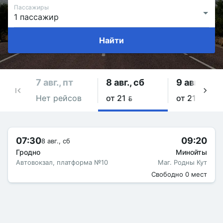
Пассажиры
Найти
7 авг., пт
8 авг., сб
9 авг., вс
Нет рейсов
от 21 
от 21 
07:30
09:20
8 авг., сб
Гродно
Минойты
Автовокзал, платформа №10
Маг. Родны Кут
Свободно 0 мест