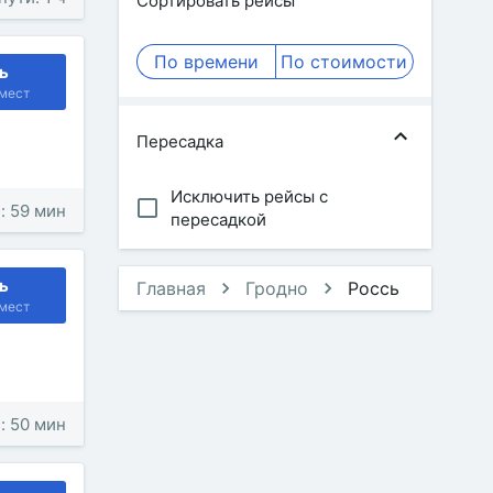
Сортировать рейсы
По времени
По стоимости
ь
мест
Пересадка
Исключить рейсы с
: 59 мин
пересадкой
ь
Главная
Гродно
Россь
мест
: 50 мин