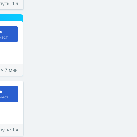
пути: 1 ч
ь
мест
1 ч 7 мин
ь
мест
пути: 1 ч