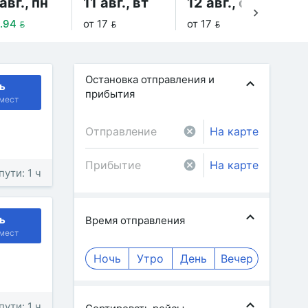
авг., пн
11 авг., вт
12 авг., ср
13
.94 
от 17 
от 17 
от 
Остановка отправления и
ь
прибытия
мест
На карте
На карте
пути: 1 ч
ь
Время отправления
мест
Ночь
Утро
День
Вечер
пути: 1 ч