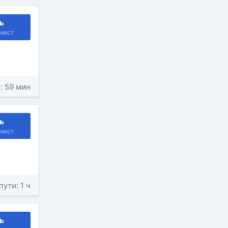
ь
мест
: 59 мин
ь
мест
пути: 1 ч
ь