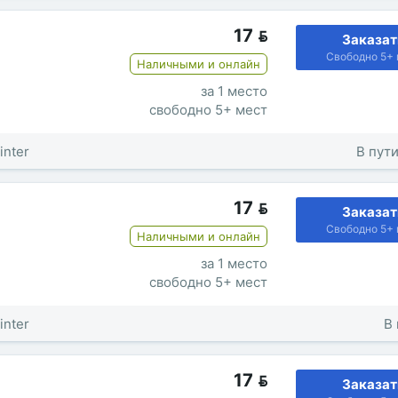
17

Заказат
Свободно 5+ 
Наличными и онлайн
за 1 место
свободно 5+ мест
inter
В пути
17

Заказат
Свободно 5+ 
Наличными и онлайн
за 1 место
свободно 5+ мест
inter
В 
17

Заказат