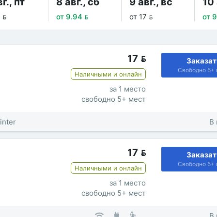
г., пт
8 авг., сб
9 авг., вс
10 
 
от 9.94 
от 17 
от 9
17

Заказат
Свободно 5+ 
Наличными и онлайн
за 1 место
свободно 5+ мест
inter
В 
17

Заказат
Свободно 5+ 
Наличными и онлайн
за 1 место
свободно 5+ мест
В 