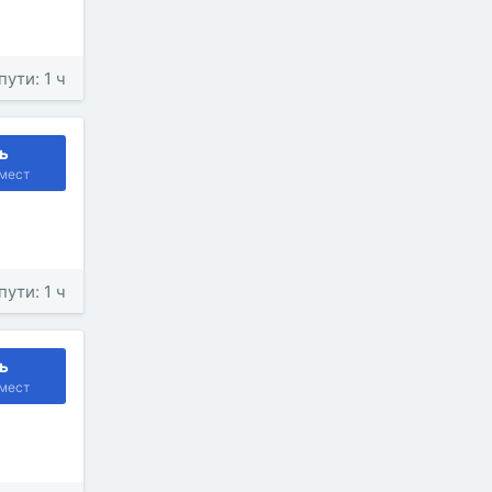
пути: 1 ч
ь
мест
пути: 1 ч
ь
мест