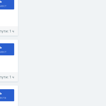
ь
мест
пути: 1 ч
ь
мест
пути: 1 ч
ь
еста