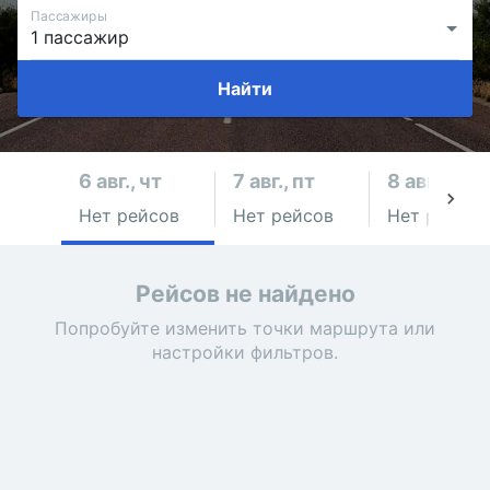
Пассажиры
Найти
6 авг., чт
7 авг., пт
8 авг., сб
Нет рейсов
Нет рейсов
Нет рейсов
Рейсов не найдено
Попробуйте изменить точки маршрута или
настройки фильтров.