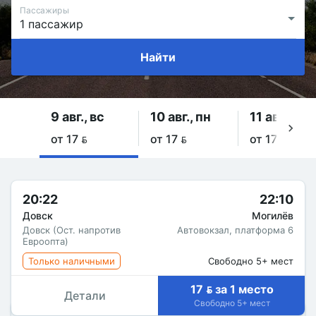
Пассажиры
Найти
9 авг., вс
10 авг., пн
11 авг., вт
от 17 
от 17 
от 17 
20:22
22:10
Довск
Могилёв
Довск (Ост. напротив
Автовокзал, платформа 6
Евроопта)
Только наличными
Свободно 5+ мест
17  за 1 место
Детали
Свободно 5+ мест