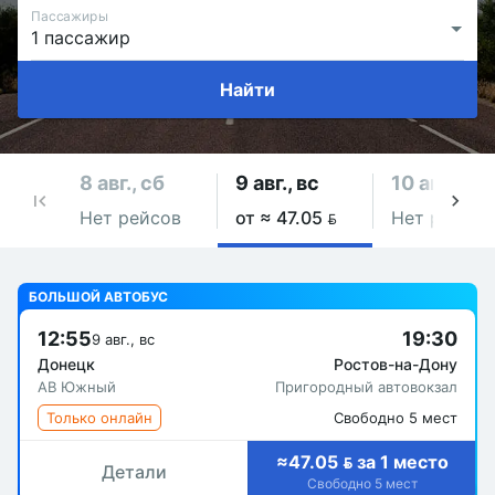
Пассажиры
Найти
8 авг., сб
9 авг., вс
10 авг., пн
Нет рейсов
от ≈ 47.05 
Нет рейсов
БОЛЬШОЙ АВТОБУС
12:55
19:30
9 авг., вс
Донецк
Ростов-на-Дону
АВ Южный
Пригородный автовокзал
Только онлайн
Свободно 5 мест
≈47.05  за 1 место
Детали
Свободно 5 мест