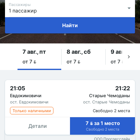
Пассажиры
Найти
7 авг., пт
8 авг., сб
9 авг., вс
от 7 
от 7 
от 7 
21:05
21:22
Евдокимовичи
Старые Чемоданы
ост. Евдокимовичи
ост. Старые Чемоданы
Только наличными
Свободно 2 места
7  за 1 место
Детали
Свободно 2 места
ООО Прогресслайн