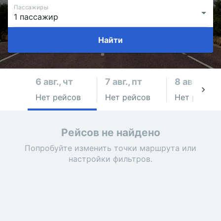
Пассажиры
Найти
6 авг., чт
7 авг., пт
8 авг., сб
Нет рейсов
Нет рейсов
Нет рейсов
Рейсов не найдено
Попробуйте изменить точки маршрута или
настройки фильтров.